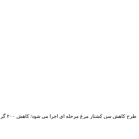
طرح کاهش سن کشتار مرغ مرحله ای اجرا می شود/ کاهش ۲۰۰ گرمی وزن مرغ در فاز نخست
بازار گوشت مرغ متعادل است/ذخیره 1 هزارتن مرغ منجمد قطعه بندی برای نخستین بار