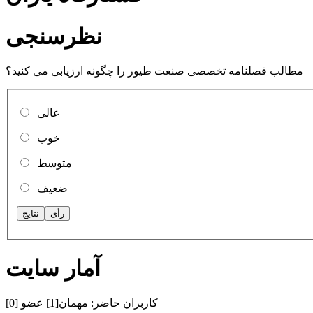
نظرسنجی
مطالب فصلنامه تخصصی صنعت طیور را چگونه ارزیابی می کنید؟
عالی
خوب
متوسط
ضعیف
آمار سایت
کاربران حاضر:
مهمان[1] عضو [0]