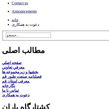
Contact us
Announcements
خانه
دعوت به همکاری
مطالب اصلی
صفحه اصلي
معرفي تعاوني
بخشها و زيرمجموعه ها
فصلنامه صنعت طيور قم
معرفی استان قم
نگارخانه
تماس با ما
دعوت به همکاری
کشتارگاه یاران