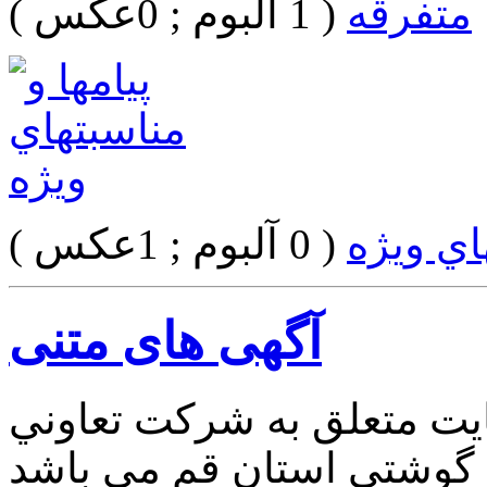
متفرقه
( 1 آلبوم ; 0عکس )
هاي ويژه
( 0 آلبوم ; 1عکس )
آگهی های متنی
يت متعلق به شرکت تعاوني