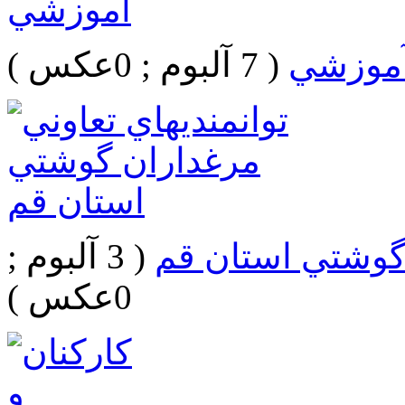
 آموزشي
( 7 آلبوم ; 0عکس )
 گوشتي استان قم
( 3 آلبوم ;
0عکس )