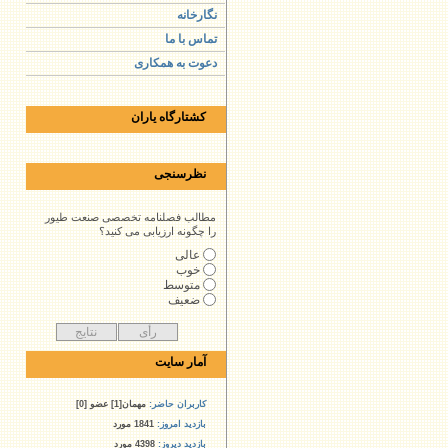
نگارخانه
تماس با ما
دعوت به همکاری
کشتارگاه یاران
نظرسنجی
مطالب فصلنامه تخصصی صنعت طیور
را چگونه ارزیابی می کنید؟
عالی
خوب
متوسط
ضعیف
آمار سایت
کاربران حاضر:
مهمان[1] عضو [0]
بازدید امروز:
1841 مورد
بازدید دیروز:
4398 مورد