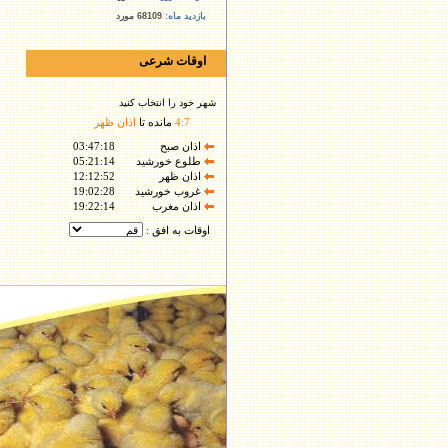
بازدید ماه:
68109 مورد
اوقات شرعی
شهر خود را انتخاب کنید
7
:
4
مانده تا
اذان ظهر
اذان صبح
03:47:18
طلوع خورشید
05:21:14
اذان ظهر
12:12:52
غروب خورشید
19:02:28
اذان مغرب
19:22:14
اوقات به افق :