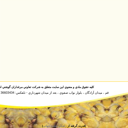
کليه حقوق مادي و معنوي اين سايت متعلق به شرکت تعاوني مرغداران گوشتي اس
قم ، ميدان آزادگان ، بلوار نواب صفوي ، بعد از ميدان شهرداري - تلفكس: 36603434 و 36614009 و 4-36617103
|قدرت گرفته از
راهکار دهکده جهانی
|