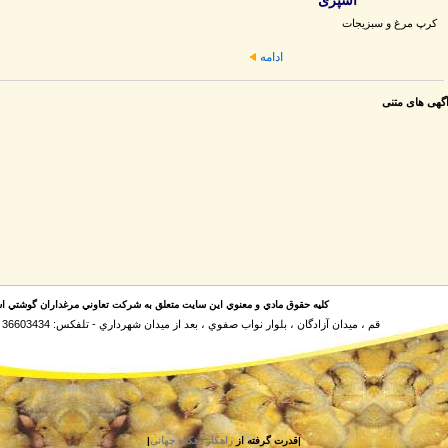
آشپزی
كرپ مرغ و سبزيجات
ادامه
گهی های متنی
کليه حقوق مادي و معنوي اين سايت متعلق به شرکت تعاوني مرغداران گوشتي اس
قم ، ميدان آزادگان ، بلوار نواب صفوي ، بعد از ميدان شهرداري - تلفكس: 36603434 و 36614009 و 4-36617103
|قدرت گرفته از
راهکار دهکده جهانی
|