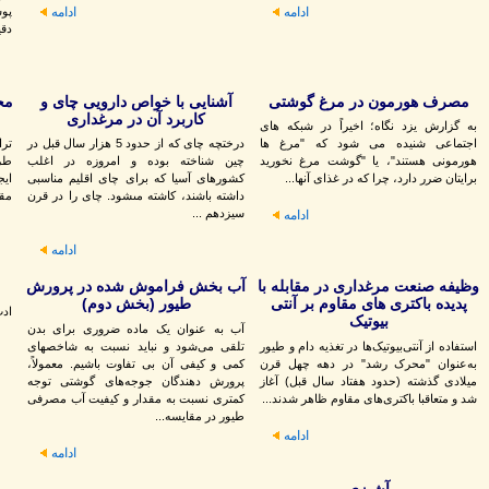
پو
ادامه
ادامه
دقی
مصرف هورمون در مرغ گوشتی
آشنایی با خواص دارویی چای و
کاربرد آن در مرغداری
به گزارش یزد نگاه؛ اخیراً در شبکه های
اجتماعی شنیده می شود که "مرغ ها
درختچه چاى كه از حدود 5 هزار سال قبل در
تر
هورمونی هستند"، یا "گوشت مرغ نخورید
چين شناخته بوده و امروزه در اغلب
طری
برایتان ضرر دارد، چرا که در غذای آنها...
كشورهاى آسيا كه براى چاى اقليم مناسبى
ای
داشته باشند، كاشته مى‏شود. چاى را در قرن
مقا
سيزدهم ...
ادامه
ادامه
وظیفه صنعت مرغداری در مقابله با
آب بخش فراموش شده در پرورش
پدیده باکتری های مقاوم بر آنتی
طیور (بخش دوم)
ادب
بیوتیک
آب به عنوان یک ماده ضروری برای بدن
استفاده از آنتی‌بیوتیک‌ها در تغذیه دام و طیور
تلقی می‌شود و نباید نسبت به شاخصهای
به‌عنوان "محرک رشد" در دهه چهل قرن
کمی و کیفی آن بی تفاوت باشیم. معمولاً،
میلادی گذشته (حدود هفتاد سال قبل) آغاز
پرورش دهندگان جوجه‌های گوشتی توجه
شد و متعاقبا باکتری‌های مقاوم ظاهر شدند...
کمتری نسبت به مقدار و کیفیت آب مصرفی
طیور در مقایسه...
ادامه
ادامه