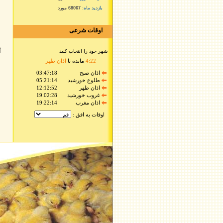
بازدید ماه:
68067 مورد
اوقات شرعی
آ
شهر خود را انتخاب کنید
22
:
4
مانده تا
اذان ظهر
اذان صبح
03:47:18
طلوع خورشید
05:21:14
اذان ظهر
12:12:52
غروب خورشید
19:02:28
اذان مغرب
19:22:14
اوقات به افق :