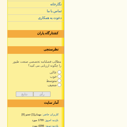
نگارخانه
تماس با ما
دعوت به همکاری
کشتارگاه یاران
نظرسنجی
مطالب فصلنامه تخصصی صنعت طیور
را چگونه ارزیابی می کنید؟
عالی
خوب
متوسط
ضعیف
آمار سایت
کاربران حاضر:
مهمان[1] عضو [0]
بازدید امروز:
1799 مورد
بازدید دیروز:
4398 مورد