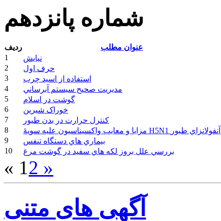
شماره پانزدهم
عنوان مطلب
ردیف
1
نيايش
2
حرف اول
3
استفاده از اسيد چرب
4
مديريت صحيح سيستم آبرساني
5
گوشت در اسلام
6
خوراک شيرين
7
کنترل حرارت در بدن طيور
8
مزايا و معايب واکسيناسيون عليه سويۀ H5N1 آنفولانزاي طيور
9
بيماري هاي دستگاه تنفس
10
بررسي علل بروز لکه هاي سفيد در گوشت مرغ
«
1
2
»
آگهی های متنی