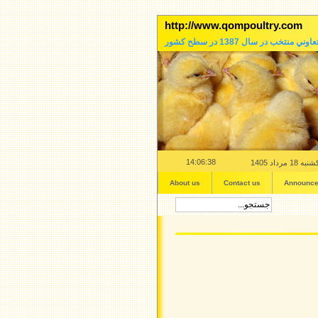
http://www.qompoultry.com
عاوني منتخب در سال 1387 در سطح کشور
14:06:39
به 18 مرداد 1405
About us
Contact us
Announc