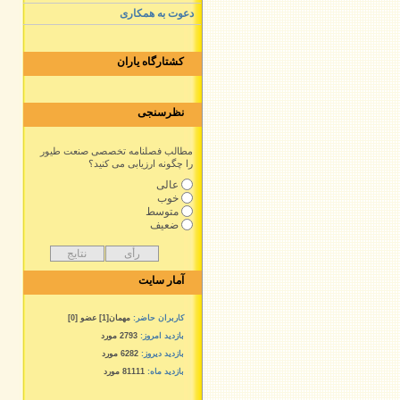
دعوت به همکاری
کشتارگاه یاران
نظرسنجی
مطالب فصلنامه تخصصی صنعت طیور
را چگونه ارزیابی می کنید؟
عالی
خوب
متوسط
ضعیف
آمار سایت
کاربران حاضر:
مهمان[1] عضو [0]
بازدید امروز:
2793 مورد
بازدید دیروز:
6282 مورد
بازدید ماه:
81111 مورد